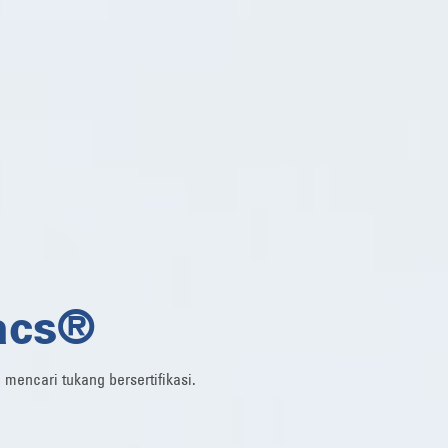
acs®
encari tukang bersertifikasi.