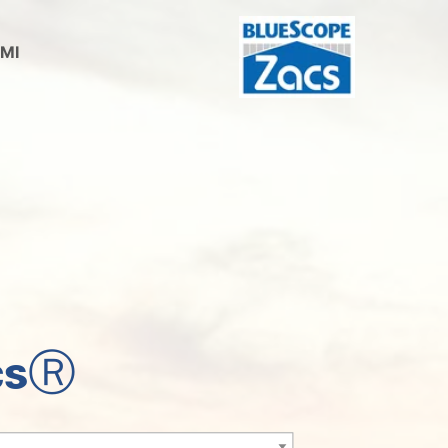
MI
csⓇ