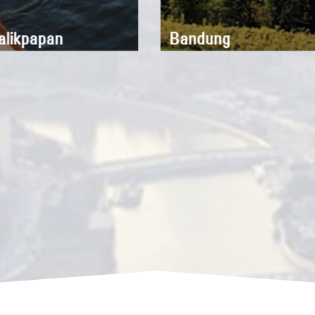
alikpapan
Bandung