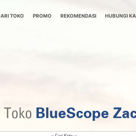
ARI TOKO
PROMO
REKOMENDASI
HUBUNGI KA
BlueScope Za
i Toko
-- Cari Kota --