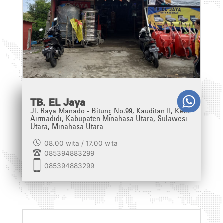
TB. EL Jaya
Jl. Raya Manado - Bitung No.99, Kauditan II, Kec.
Airmadidi, Kabupaten Minahasa Utara, Sulawesi
Utara, Minahasa Utara
08.00 wita / 17.00 wita
085394883299
085394883299